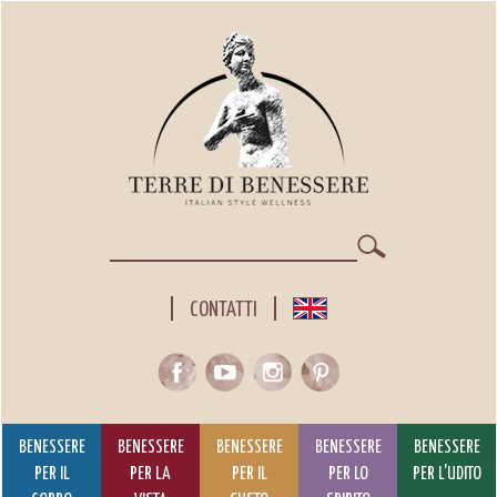
Salta
al
contenuto
principale
Cerca
CONTATTI
BENESSERE
BENESSERE
BENESSERE
BENESSERE
BENESSERE
PER IL
PER LA
PER IL
PER LO
PER L'UDITO