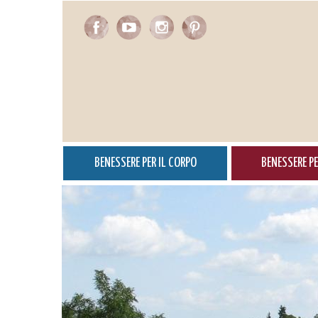
Salta
al
contenuto
principale
BENESSERE PER IL CORPO
BENESSERE PE