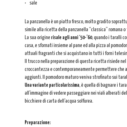
• sale
La panzanella è un piatto fresco, molto gradito sopratt
simile alla ricetta della panzanella “classica” romana o 
La sua origine
risale agli anni ‘50-’60
, quando i taralli c
casa, e sfornati insieme al pane ed alla pizza al pomodoro,
attuali fragranti che si acquistano in tutti i forni telesi
Il trucco nella preparazione di questa ricetta risiede ne
croccantezza e contemporaneamente permettere che ass
aggiunti. Il pomodoro maturo veniva strofinato sui taralli
Una variante particolarissima
, è quella di bagnare i tar
all’immagine di vedere passeggiare nei viali alberati del
bicchiere di carta dell’acqua solfurea.
Preparazione: