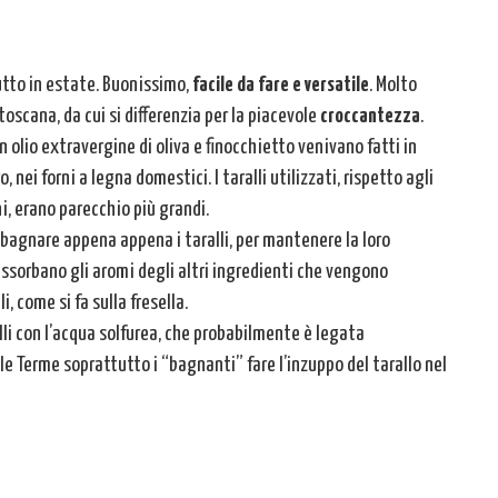
utto in estate. Buonissimo,
facile da fare e versatile
. Molto
toscana, da cui si differenzia per la piacevole
croccantezza
.
on olio extravergine di oliva e finocchietto venivano fatti in
 nei forni a legna domestici. I taralli utilizzati, rispetto agli
ni, erano parecchio più grandi.
l bagnare appena appena i taralli, per mantenere la loro
orbano gli aromi degli altri ingredienti che vengono
, come si fa sulla fresella.
alli con l’acqua solfurea, che probabilmente è legata
le Terme soprattutto i “bagnanti” fare l’inzuppo del tarallo nel