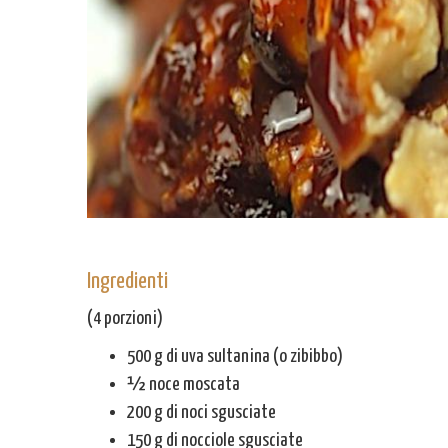
Ingredienti
(4 porzioni)
500 g di uva sultanina (o zibibbo)
½ noce moscata
200 g di noci sgusciate
150 g di nocciole sgusciate