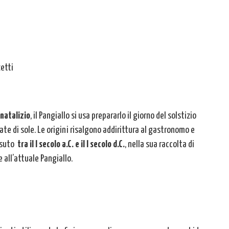
etti
 natalizio
, il Pangiallo si usa prepararlo il giorno del solstizio
nate di sole. Le origini risalgono addirittura al gastronomo e
issuto
tra il I secolo a.C. e il I secolo d.C.
, nella sua raccolta di
e all’attuale Pangiallo.