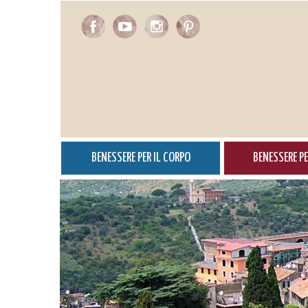
Salta
al
contenuto
principale
BENESSERE PER IL CORPO
BENESSERE PE