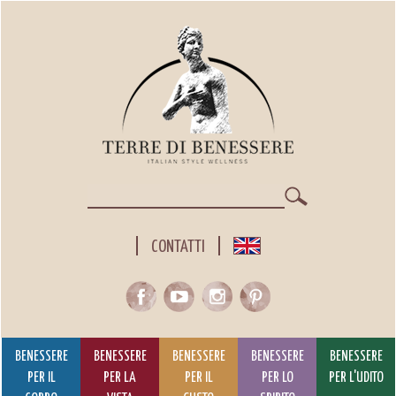
Salta
al
contenuto
principale
Cerca
CONTATTI
BENESSERE
BENESSERE
BENESSERE
BENESSERE
BENESSERE
PER IL
PER LA
PER IL
PER LO
PER L'UDITO