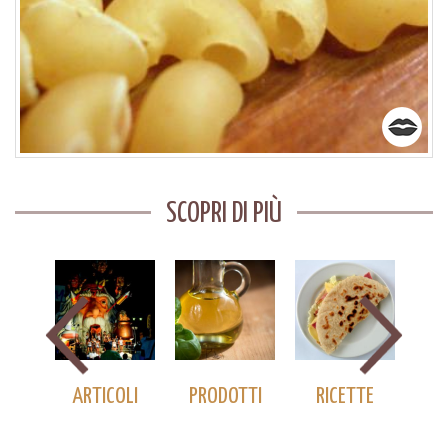
SCOPRI DI PIÙ
ARI
ARTICOLI
PRODOTTI
RICETTE
L