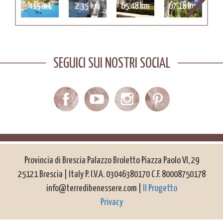
415 mt
2.35 km
65.48 km
67.18 km
10
SEGUICI SUI NOSTRI SOCIAL
Provincia di Brescia Palazzo Broletto Piazza Paolo VI, 29
25121 Brescia | Italy P. I.V.A. 03046380170 C.F. 80008750178
info@terredibenessere.com |
Il Progetto
Privacy