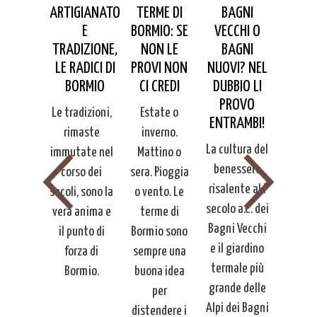
RTE,
ARTIGIANATO
TERME DI
BAGNI
AR
TURA E
E
BORMIO: SE
VECCHI O
CULT
IZIONE.
TRADIZIONE,
NON LE
BAGNI
TRADI
EGGIATA
LE RADICI DI
PROVI NON
NUOVI? NEL
PASSE
E VIE DI
BORMIO
CI CREDI
DUBBIO LI
PER LE
ORMIO
PROVO
BO
Le tradizioni,
Estate o
ENTRAMBI!
nte di
Nien
rimaste
inverno.
La cultura del
io che
megli
immutate nel
Mattino o
benessere
una
u
corso dei
sera. Pioggia
risalente al I
quilla
tranq
secoli, sono la
o vento. Le
secolo a.C. dei
eggiata
passe
vera anima e
terme di
Bagni Vecchi
Bormio,
per B
il punto di
Bormio sono
e il giardino
scoperta
alla s
forza di
sempre una
termale più
ella
de
Bormio.
buona idea
grande delle
izione
tradi
per
Alpi dei Bagni
adina e
conta
distendere i