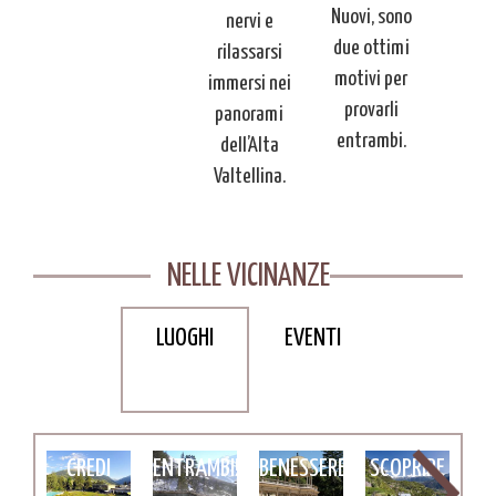
Nuovi, sono
elle
de
nervi e
due ottimi
tetture
archit
rilassarsi
motivi per
cali.
loca
immersi nei
provarli
panorami
entrambi.
dell’Alta
Valtellina.
BAGNI
IL
NELLE VICINANZE
VECCHI O
MISTERO
TERME DI
BAGNI
DEL LAGO
GR
LUOGHI
EVENTI
BORMIO:
NUOVI?
TERME DI
MORO E LE
CA
SE NON LE
NEL
BOARIO,
SUE
UN
PROVI
DUBBIO LI
LA CASA
BELLEZZE
S
NON CI
PROVO
DEL
DA
CREDI
ENTRAMBI!
BENESSERE
SCOPRIRE