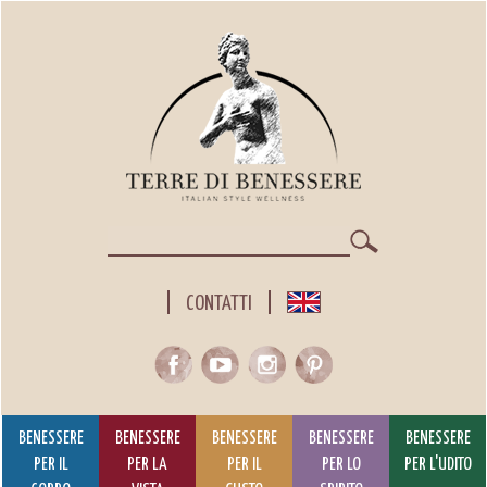
Salta
al
contenuto
principale
Cerca
CONTATTI
BENESSERE
BENESSERE
BENESSERE
BENESSERE
BENESSERE
PER IL
PER LA
PER IL
PER LO
PER L'UDITO